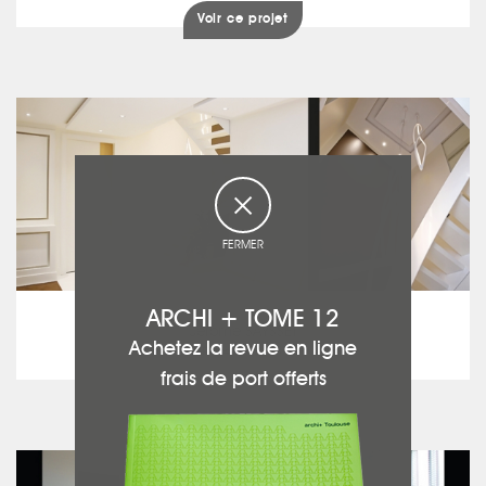
Voir ce projet
FERMER
AGENCE JÉRÔME SAYSSET
ARCHI + TOME 12
Jérôme SAYSSET
Achetez la revue en ligne
Bureaux Albi
Voir ce projet
frais de port offerts