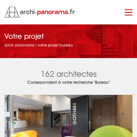
Votre projet
manage_search
archi panorama
/
votre projet bureau
162 architectes
Correspondent à votre recherche "Bureau"