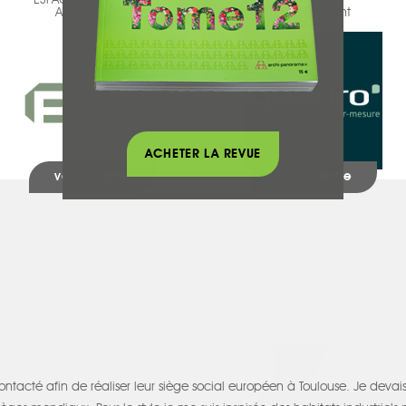
ESPACES & VOLUMES
QUADRO
Agencement
Agencement
ACHETER LA REVUE
voir la fiche
voir la fiche
ntacté afin de réaliser leur siège social européen à Toulouse. Je devai