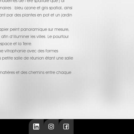
s modernes de l’ère spatiale que j’ai
aires : bleu ozone et gris spatial, ainsi
ant par des plantes en pot et un jardin
 papier peint panoramique sur mesure,
n d’illuminer les villes. Le pourtour
space et la Terre.
une vitrophanie avec des formes
us petite salle de réunion étant une salle
e matières et des chemins entre chaque