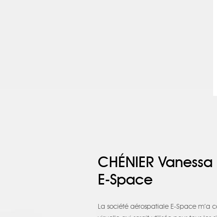
CHÉNIER Vanessa
E-Space
La société aérospatiale E-Space m’a co