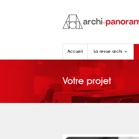
Accueil
La revue archi +
Votre projet