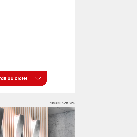
tail du projet
Vanessa CHÉNIER