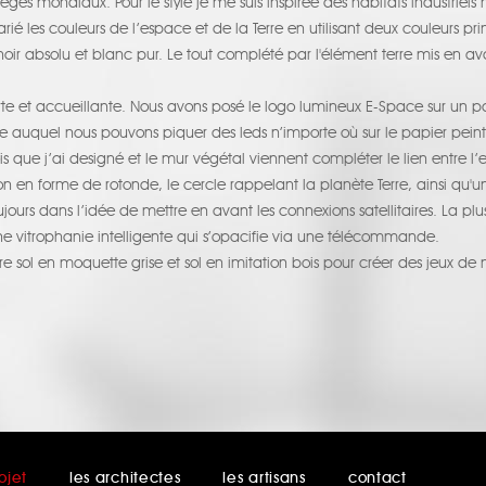
s sièges mondiaux. Pour le style je me suis inspirée des habitats industriel
ié les couleurs de l’espace et de la Terre en utilisant deux couleurs prim
oir absolu et blanc pur. Le tout complété par l'élément terre mis en av
forte et accueillante. Nous avons posé le logo lumineux E-Space sur un
uquel nous pouvons piquer des leds n’importe où sur le papier peint afi
que j’ai designé et le mur végétal viennent compléter le lien entre l’e
on en forme de rotonde, le cercle rappelant la planète Terre, ainsi qu'
toujours dans l’idée de mettre en avant les connexions satellitaires. La pl
ne vitrophanie intelligente qui s’opacifie via une télécommande.
re sol en moquette grise et sol en imitation bois pour créer des jeux d
ojet
les architectes
les artisans
contact