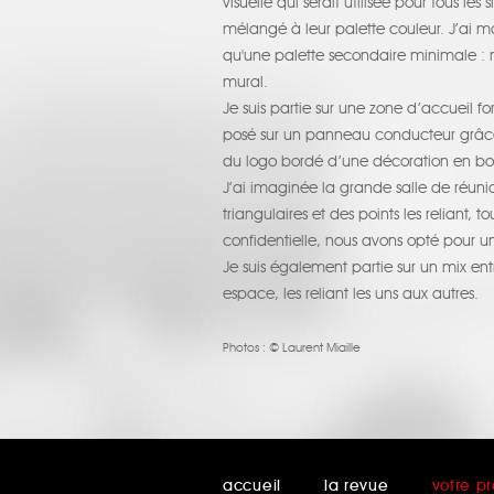
visuelle qui serait utilisée pour tous le
mélangé à leur palette couleur. J’ai mar
qu'une palette secondaire minimale : n
mural.
Je suis partie sur une zone d’accueil 
posé sur un panneau conducteur grâce a
du logo bordé d’une décoration en bois 
J’ai imaginée la grande salle de réuni
triangulaires et des points les reliant, 
confidentielle, nous avons opté pour u
Je suis également partie sur un mix ent
espace, les reliant les uns aux autres.
Photos :
© Laurent Miaille
accueil
la revue
votre pr