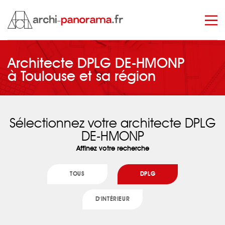
Architecte DPLG DE-HMONP
manage_search
à Toulouse et sa région
archi panorama
/
nos architectes DPLG DE-HMONP
Sélectionnez votre architecte DPLG
DE-HMONP
Affinez votre recherche
TOUS
DPLG
D'INTÉRIEUR