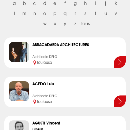
a
b
c
d
e
f
g
h
i
j
k
l
m
n
o
p
q
r
s
t
u
v
w
x
y
z
tous
ABRACADABRA ARCHITECTURES
Architecte DPLG
Toulouse
ACEDO Luis
Architecte DPLG
Toulouse
AGUSTI Vincent
(UBAC)