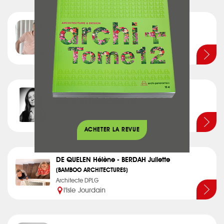
DE FAVARI Gérald
(GD ARCHITECTES)
Architecte DPLG
Toulouse
de PÉRIGNON Caroline
(ATELIER D'ARCHITECTURE 319)
Architecte DPLG
Belberaud
ACHETER LA REVUE
DE QUELEN Hélène - BERDAH Juliette
(BAMBOO ARCHITECTURES)
Architecte DPLG
l'Isle Jourdain