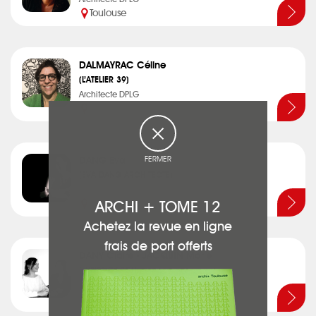
Toulouse
DALMAYRAC Céline
(L’ATELIER 39)
Architecte DPLG
Balma
FERMER
DANG Eva
(EVA DANG ARCHITECTE)
Architecte DPLG
Toulouse
ARCHI + TOME 12
Achetez la revue en ligne
frais de port offerts
DANY Claire - JACQUIN Marie
(LUBIES D'ARCHI)
Architecte DPLG
Saint-Orens-de-Gameville