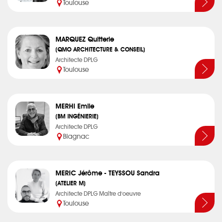
Toulouse
MARQUEZ Quitterie
(QMO ARCHITECTURE & CONSEIL)
Architecte DPLG
Toulouse
MERHI Emile
(BM INGÉNIERIE)
Architecte DPLG
Blagnac
MERIC Jérôme - TEYSSOU Sandra
(ATELIER M)
Architecte DPLG Maître d'oeuvre
Toulouse