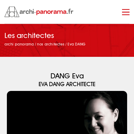
Les architectes
manage_search
archi panorama
/
nos architectes
/
Eva DANG
DANG Eva
EVA DANG ARCHITECTE