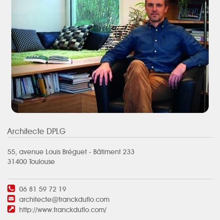
Architecte DPLG
55, avenue Louis Bréguet - Bâtiment 233
31400 Toulouse
06 81 59 72 19
architecte@franckduflo.com
http://www.franckduflo.com/