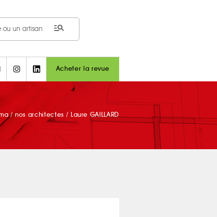
manage_search
Acheter la revue
ama
/
nos architectes
/
Laure GAILLARD