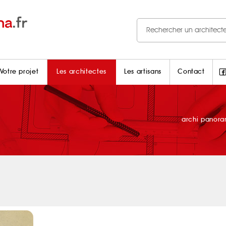
Votre projet
Les architectes
Les artisans
Contact
archi panor