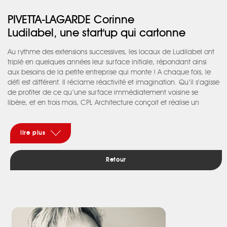
PIVETTA-LAGARDE Corinne
Ludilabel, une start'up qui cartonne
Au rythme des extensions successives, les locaux de Ludilabel ont
triplé en quelques années leur surface initiale, répondant ainsi
aux besoins de la petite entreprise qui monte ! A chaque fois, le
défi est différent. Il réclame réactivité et imagination. Qu’il s’agisse
de profiter de ce qu’une surface immédiatement voisine se
libère, et en trois mois, CPL Architecture conçoit et réalise un
aménagement de 100 m2 supplémentaires. Que l’on décide
d’exploiter un sous-sol inutilisé et quelques coups de marteau
piqueur plus tard, voilà un réfectoire qui s’installe entre les murs
lire plus
de briques rénovés. Alors qu’elle grossit, l’entreprise fait le choix de
demeurer en centre-ville dans un immeuble ancien. De cet
Retour
audacieux pari résulte un agencement totalement original et
atypique auquel s’allie un design quelque peu vintage. Un esprit
atelier que l’architecte matine des couleurs toniques de
l’entreprise, affirmant au fil des réalisations une identité forte que
l’on retrouvera à l’étranger sur les récentes implantations de
l’enseigne.