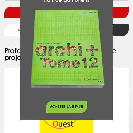
frais de port offerts
Voir l'architecte
Détail du projet
Retour
Professionnel ayant participé à ce
projet :
CRSO
ACHETER LA REVUE