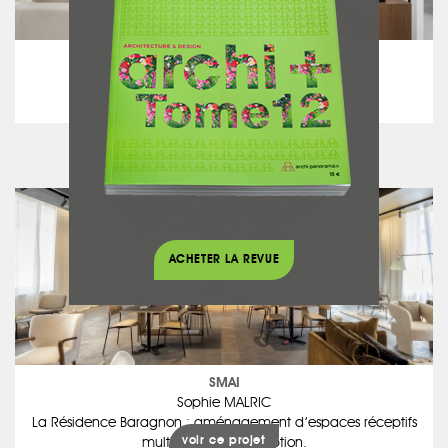
ATELIER M
Jérôme MERIC
Rénovation d’une maison toulousaine
voir ce projet
ACHETER LA REVUE
SMAI
Sophie MALRIC
La Résidence Baragnon : aménagement d’espaces réceptifs
voir ce projet
multifonction d’exception.