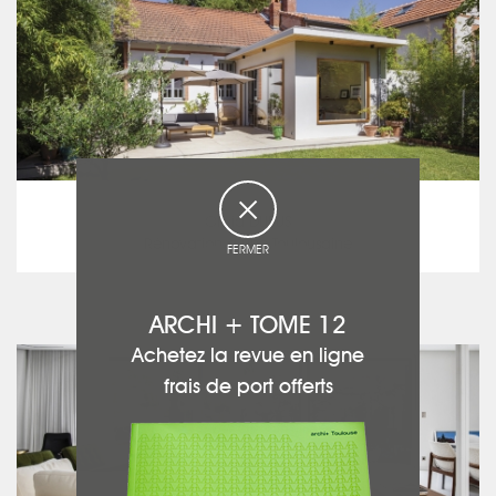
AGENCE OLIVIA DUBUS
Olivia DUBUS
Rénovation d’une Toulousaine
FERMER
voir ce projet
ARCHI + TOME 12
Achetez la revue en ligne
frais de port offerts