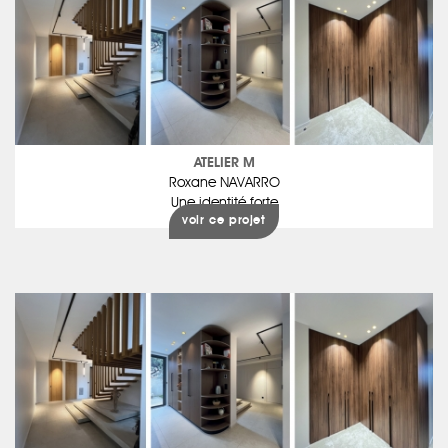
ATELIER M
Roxane NAVARRO
Une identité forte
voir ce projet