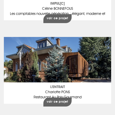
IMPUL[C]
Céline BONNEFOUS
Les comptables nouvelle génération : élégant, moderne et
voir ce projet
inspirant
L'ENTRAIT
Charlotte PONS
Restaurant Au Pois Gourmand
voir ce projet