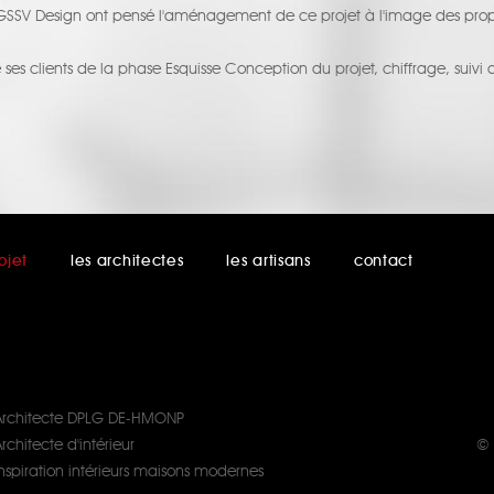
 GSSV Design ont pensé l'aménagement de ce projet à l'image des proprié
clients de la phase Esquisse Conception du projet, chiffrage, suivi d
ojet
les architectes
les artisans
contact
Architecte DPLG DE-HMONP
rchitecte d'intérieur
© 
Inspiration intérieurs maisons modernes