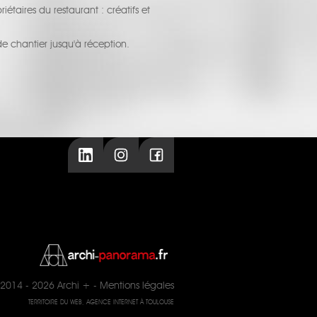
taires du restaurant : créatifs et
e chantier jusqu'à réception.
2014 - 2026
Archi +
-
Mentions légales
TERRITOIRE DU WEB, AGENCE INTERNET À TOULOUSE