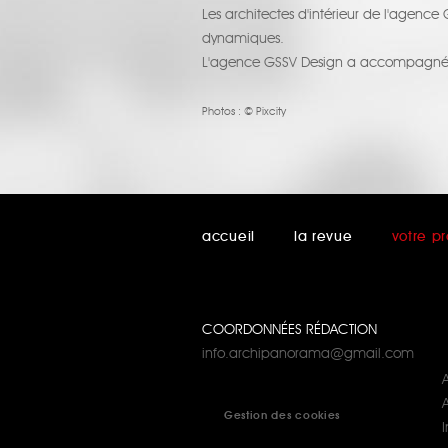
Les architectes d'intérieur de l'agence
dynamiques.
L'agence GSSV Design a accompagné ses 
Photos :
© Pixcity
accueil
la revue
votre pr
COORDONNÉES RÉDACTION
info.archipanorama@gmail.com
A
Gestion des cookies