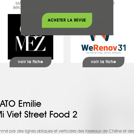
MAISON GOMEZ
WERENOV31
Béton ciré - Chaux
Peinture
ACHETER LA REVUE
voir la fiche
voir la fiche
LATO Emilie
 Viet Street Food 2
thmé par des lignes obliques et verticales des tasseaux de Chêne et des 