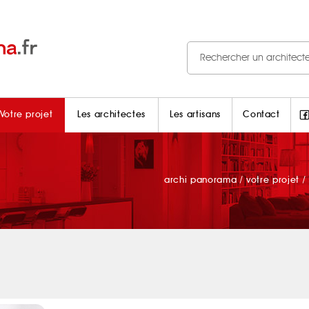
Votre projet
Les architectes
Les artisans
Contact
archi panorama
/
votre projet
/