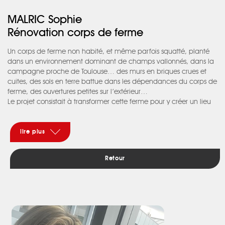
MALRIC Sophie
Rénovation corps de ferme
Un corps de ferme non habité, et même parfois squatté, planté
dans un environnement dominant de champs vallonnés, dans la
campagne proche de Toulouse… des murs en briques crues et
cuites, des sols en terre battue dans les dépendances du corps de
ferme, des ouvertures petites sur l’extérieur…
Le projet consistait à transformer cette ferme pour y créer un lieu
familial et chaleureux pour les week-ends et les vacances.
Une harmonie temporelle s’est inscrite dans les lieux avec la
volonté de conserver et de mettre en valeur les éléments
lire plus
architecturaux caractéristiques de cette bâtisse : les mangeoires,
les bois de charpente tortueux, le plâtre dégradé de certains
Retour
murs, la brique crue ou cuite selon les murs, la terre cuite bosselée
des sols, les anneaux en fer dans les murs, les anciennes portes
des étables….
Etc. Par ailleurs, la conception d’ouvrages contemporains ciblés
qui s’inscrit par touche dans ce cadre : une feuille de métal
s’enroule autour d’un escalier hélicoïdal, une horizontale noire
pour le foyer de la cheminée, une bibliothèque murale sombre,