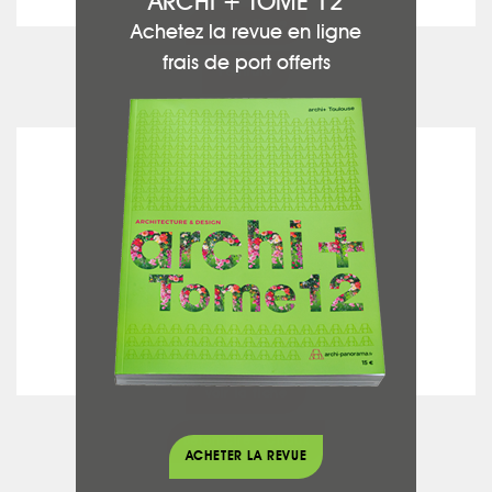
ARCHI + TOME 12
voir la fiche
Achetez la revue en ligne
frais de port offerts
Peinture
MAISON GOMEZ
voir la fiche
Béton ciré - Chaux
ACHETER LA REVUE