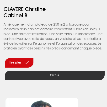
CLAVERE Christine
Cabinet B
Aménagement d’un plateau de 250 m2 à Toulouse pour
réalisation d’un cabinet dentaire comportant 4 salles de soins, 1
bloc, une salle de stérilisation, une salle radio, un laboratoire, une
partie privée avec salle de repos, un vestiaire et wc. La priorité a
été de travailler sur l’ergonomie et l’organisation des espaces. Le
praticien ayant des besoins très précis concernant chaque pièce.
Complexité : le local de forme carrée, n'avait les entrées de
lumière naturelle que sur deux côtés opposés. Au centre du local :
4 poteaux de 60 x 20 cm tramaient l’espace. Il a donc fallu
lire plus
placer les 4 salles de soins sur une des faces éclairées et le côté
accueil et attente sur l’autre. La partie technique n’ayant pas
Retour
besoin de lumière naturelle, se situant au centre : salle de
stérilisation, bloc, salle radio. Le tout intégrant les 4 poteaux. Une
fantaisie : pour casser ce côté rigide de l’organisation avec des
cloisons et des formes courbes sont venus assouplir l’ensemble. Le
maître d’ouvrage souhaitait un esprit sobre et élégant, nous avons
opté pour un contraste coloré : craie et noir avec une légère
pointe de couleur. Travaux réalisés en 3 mois.