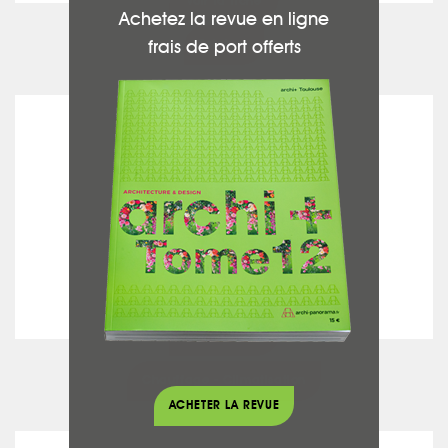
voir la fiche
Achetez la revue en ligne
frais de port offerts
Peinture
BÉCHARD
voir la fiche
Chauffage - Climatisation
ACHETER LA REVUE