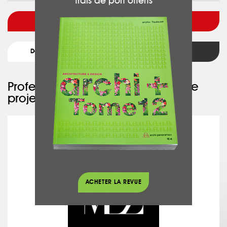
frais de port offerts
Voir l'architecte
Détail du projet
Retour
Professionnel ayant participé à ce
projet :
MAISON GOMEZ
ACHETER LA REVUE