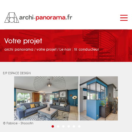
manage_search
Votre projet
archi panorama
/
votre projet
/
Le noir : fil conducteur
E/P ESPACE DESIGN
© Fabrice - Shoootin