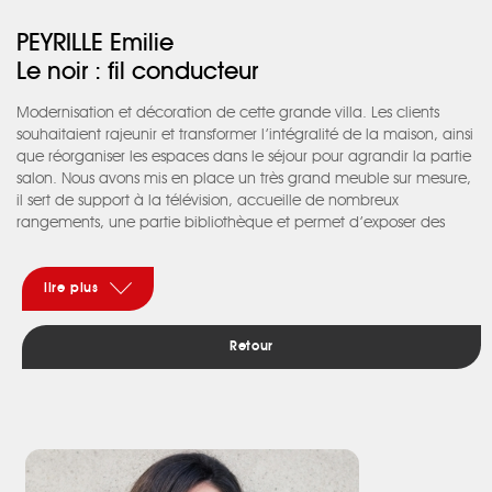
PEYRILLE Emilie
Le noir : fil conducteur
Modernisation et décoration de cette grande villa. Les clients
souhaitaient rajeunir et transformer l’intégralité de la maison, ainsi
que réorganiser les espaces dans le séjour pour agrandir la partie
salon. Nous avons mis en place un très grand meuble sur mesure,
il sert de support à la télévision, accueille de nombreux
rangements, une partie bibliothèque et permet d’exposer des
objets décoratifs. Il agrandit relativement la partie salon qui
devient la partie centrale de l’espace jour. Une verrière permet
d’ouvrir visuellement sur la cuisine en apportant une touche plus
lire plus
contemporaine à la pièce par son graphisme. La couleur met en
valeur les différents espaces de vie et apporte une finition
Retour
moderne aux pièces. Le noir est le fil conducteur du projet, il se
retrouve dans chaque pièce, il amène une touche graphique
inattendue et contraste avec les objets plus anciens de la maison.
Ce projet se voulait élégant, moderne tout en gardant l’âme de
la maison.