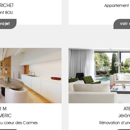
TRICHET
Appartement 
nt BOU
projet
voir 
R M
AT
MERIC
Jérô
au coeur des Carmes
Rénovation d’un