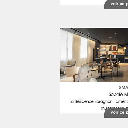
voir ce 
SMA
Sophie M
La Résidence Baragnon : aména
multifonction d
voir ce 