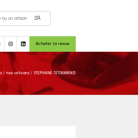
manage_search
Acheter la revue
a
/
nos artisans
/
STEPHANE TETTAMANZI