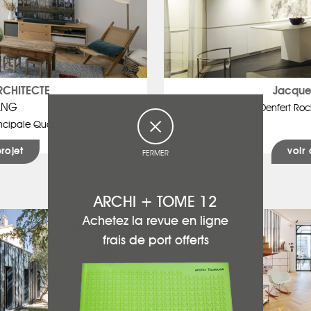
RCHITECTE
Jacque
ANG
Denfert Roc
incipale Quartier Côte Pavée
projet
voir 
FERMER
ARCHI + TOME 12
Achetez la revue en ligne
frais de port offerts