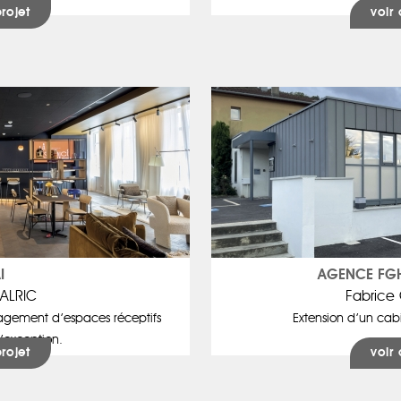
projet
voir 
I
AGENCE FGH
ALRIC
Fabrice
gement d’espaces réceptifs
Extension d’un cabi
’exception.
projet
voir 