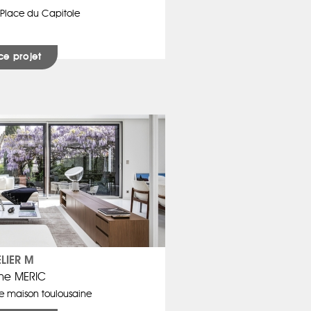
Place du Capitole
ce projet
ELIER M
me MERIC
e maison toulousaine