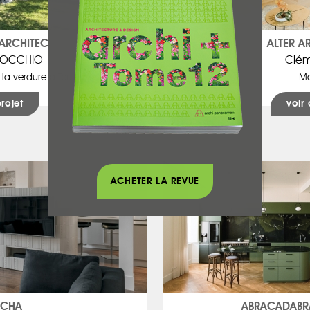
ARCHITECTES
ALTER A
INOCCHIO
Clém
 la verdure à Toulouse (31)
Ma
projet
voir 
ACHETER LA REVUE
 CHA
ABRACADABRA