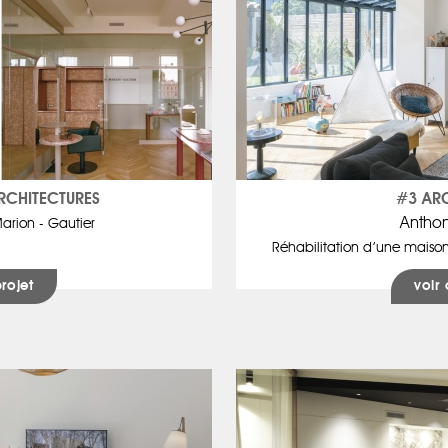
RCHITECTURES
#3 ARC
Antho
arion - Gautier
Réhabilitation d’une maison
projet
voir 