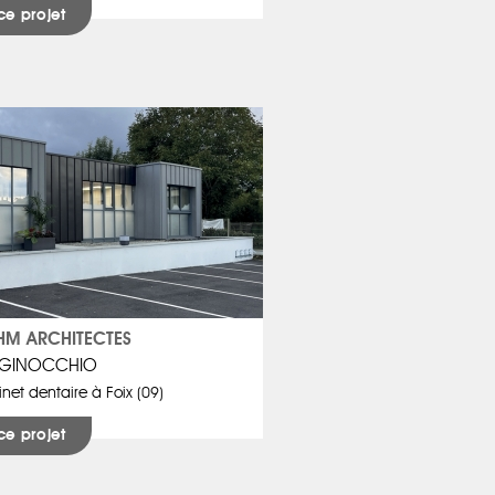
ce projet
M ARCHITECTES
 GINOCCHIO
net dentaire à Foix (09)
ce projet