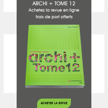
ARCHI + TOME 12
Achetez la revue en ligne
voir la fiche
frais de port offerts
Parquet
L'ARTELIER TOULOUSAIN
voir la fiche
Béton ciré - Chaux
ACHETER LA REVUE