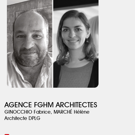
Le bow-window existant est rénové et aménagé avec une
banquette qui devient un coin bibliothèque cosy. Un jeu de films
végétaux apposés sur le vitrage permet de garder toute l’intimité.
Le jardin aux petites dimensions est entièrement aménagé. Une
terrasse abritée sous celle de l’étage est idéale pour profiter de
l’extérieur pendant les fortes chaleurs. Elle donne sur une
agréable petite piscine carrée dans son écrin de verdure.
AGENCE FGHM ARCHITECTES
GINOCCHIO Fabrice, MARCHÉ Hélène
Architecte DPLG