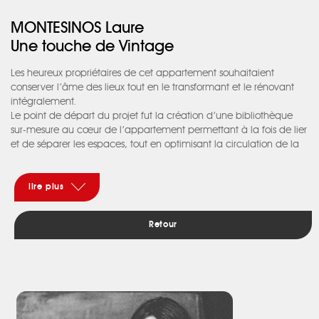
MONTESINOS Laure
Une touche de Vintage
Les heureux propriétaires de cet appartement souhaitaient
conserver l’âme des lieux tout en le transformant et le rénovant
intégralement.
Le point de départ du projet fut la création d’une bibliothèque
sur-mesure au cœur de l’appartement permettant à la fois de lier
et de séparer les espaces, tout en optimisant la circulation de la
lumière.
Choisis avec soin dans l’esprit vintage souhaité par les clients, les
teintes et revêtements muraux viennent souligner judicieusement
lire plus
les volumes redessinés.
Quelques formes courbes viennent également ponctuer les murs
Retour
de notes colorées !