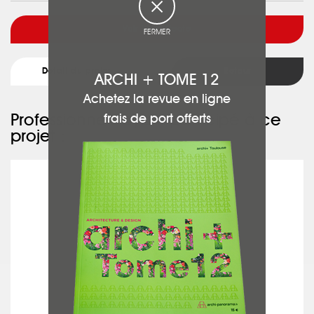
Voir l'architecte
FERMER
Détail du projet
Retour
ARCHI + TOME 12
Achetez la revue en ligne
Professionnels ayant participé à ce
frais de port offerts
projet :
MONNIER PLATERIE