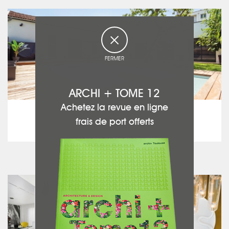
FERMER
ARCHI + TOME 12
Achetez la revue en ligne
JF ARCHITECTURES
Julien FEUCHT
frais de port offerts
Sweet Home
voir ce projet