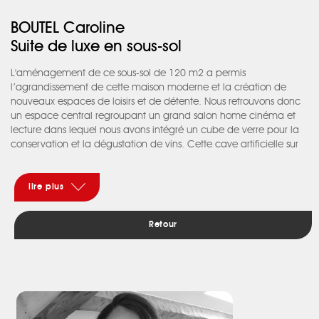
BOUTEL Caroline
Suite de luxe en sous-sol
L'aménagement de ce sous-sol de 120 m2 a permis
l’agrandissement de cette maison moderne et la création de
nouveaux espaces de loisirs et de détente. Nous retrouvons donc
un espace central regroupant un grand salon home cinéma et
lecture dans lequel nous avons intégré un cube de verre pour la
conservation et la dégustation de vins. Cette cave artificielle sur
mesure d’une capacité de 1300 bouteilles a été réalisée en
Baubuche, un contreplaqué perpendiculaire à la surface très
résistant. Pour l’ensemble, nous avons joué sur un contraste de
lire plus
matériaux entre un sol blanc brillant, un doublage des murs en
pin blanchi pour optimiser l’acoustique, des faïences et
Retour
carrelages ardoise dans les pièces d’eau elles-mêmes finies en
béton ciré et Corian blanc, le tout sur mesure. Afin de palier le
manque de lumière naturelle, nous avons utilisé plusieurs sources
d’éclairages : des bandeaux led pour les lumières indirectes
générales plutôt blancs, des éclairages directs plus chauds et des
rétro-éclairages décoratifs