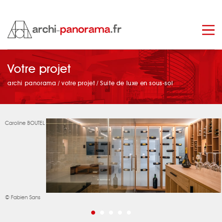
manage_search
Votre projet
archi panorama
/
votre projet
/
Suite de luxe en sous-sol
Caroline BOUTEL
© Fabien Sans