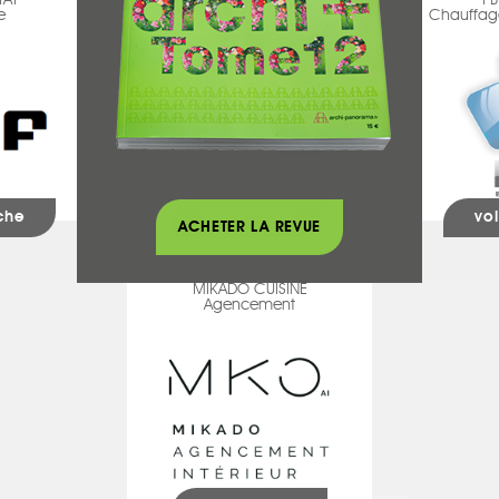
TAT
ARG CONCEPT
FB
e
Agencement
Chauffage
iche
voir la fiche
voi
ACHETER LA REVUE
MIKADO CUISINE
Agencement