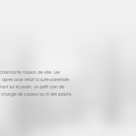
charmante maison de ville. Les
après avoir refait la suite parentale
ant sur le jardin, un petit coin de
 change de couleur au fil des saisons.