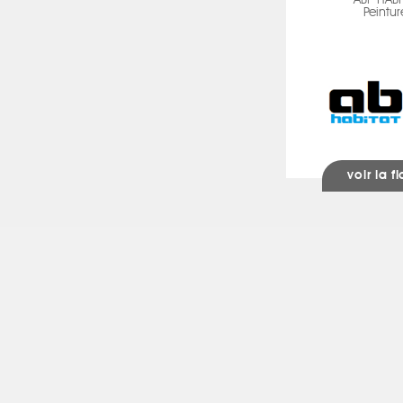
ABF HABI
Peintur
voir la f