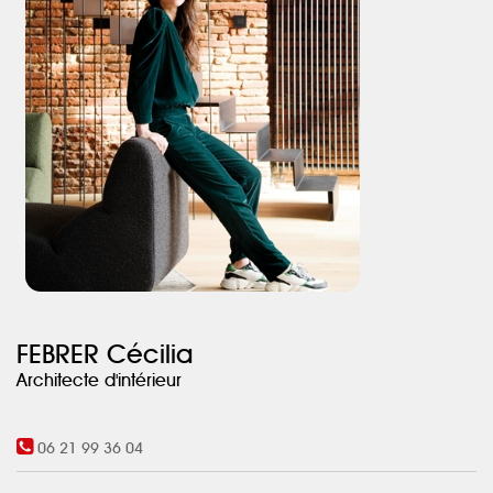
discret mais tellement indispensable.
On y retrouve des oeuvres faites pour l’occasion par l’artiste Fred
Manenc, des mises en scènes du photographe Joël Bardau, des
citations culinaires dissimulées dans les feuilles métalliques du
plafond…
Un parcours poétique, un décor caractéristique d’une cuisine
authentique pour une parfaite initiation à la gastronomie.
FEBRER Cécilia
Architecte d'intérieur
06 21 99 36 04