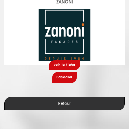
ZANONI
voir la fiche
Façadier
Retour