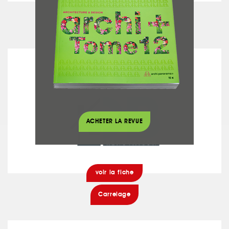
voir la fiche
Agencement
C&B RÉNOVATION
ACHETER LA REVUE
voir la fiche
Carrelage