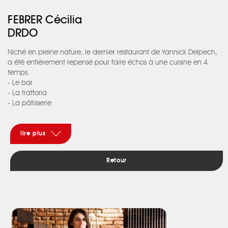
FEBRER Cécilia
DRDO
Niché en pleine nature, le dernier restaurant de Yannick Delpech,
a été entièrement repensé pour faire échos à une cuisine en 4
temps.
- Le bar
- La trattoria
- La pâtisserie
- La cuisine
Au milieu des champs, attaché aux producteurs et à leur savoir-
faire, il voulait pour son nouveau concept culinaire un écrin
lire plus
faisant oublier les protocoles et les institutions d’un étoilé.
C’est donc au milieu d’un décor ouvert et naturel que les deux
Retour
architectes ont eu carte blanche pour faire de ce lieu un endroit
authentique en parfaite adéquation avec la cuisine du chef. Des
matières simples : banquettes en béton, métal brut travaillé,
plantes et arbre naturels, fresque végétale, cuisine ouverte,
plafond fleuri… Ici le décor est vrai, vivant et rempli de détails
symboliques, l’ensemble adouci et accompagné par la douceur
de tissus, de coussins, rideaux pour un confort subtil, presque