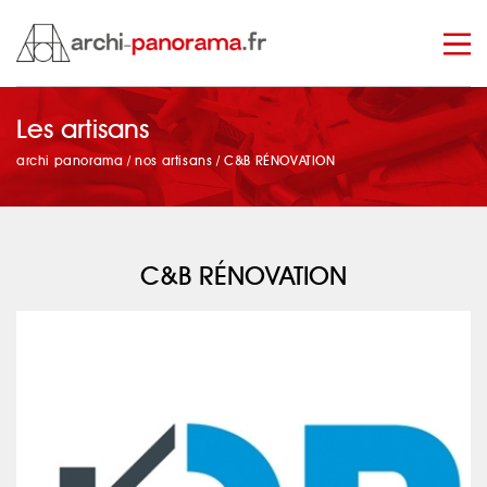
Les artisans
manage_search
archi panorama
/
nos artisans
/
C&B RÉNOVATION
C&B RÉNOVATION