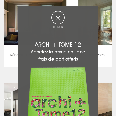
FERMER
ARCHI + TOME 12
Virginie LUGOL
Achetez la revue en ligne
Réhabilitation d'un appartement situé dans un monument
frais de port offerts
historique
voir ce projet