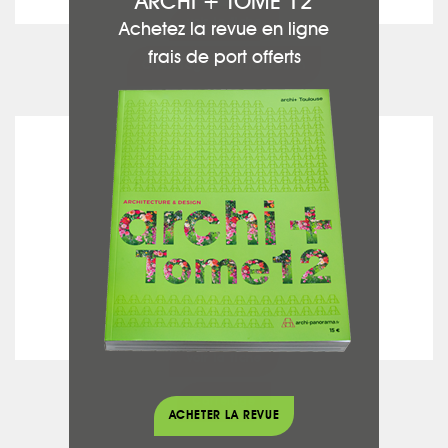
ARCHI + TOME 12
voir la fiche
Achetez la revue en ligne
frais de port offerts
Chauffage - Climatisation
C&B RÉNOVATION
voir la fiche
Carrelage
ACHETER LA REVUE