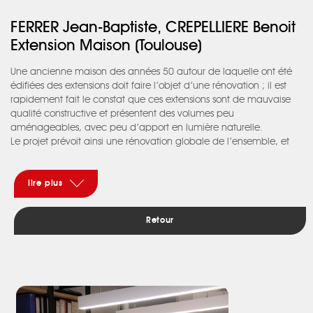
FERRER Jean-Baptiste, CREPELLIERE Benoit
Extension Maison (Toulouse)
Une ancienne maison des années 50 autour de laquelle ont été
édifiées des extensions doit faire l’objet d’une rénovation ; il est
rapidement fait le constat que ces extensions sont de mauvaise
qualité constructive et présentent des volumes peu
aménageables, avec peu d’apport en lumière naturelle.
Le projet prévoit ainsi une rénovation globale de l’ensemble, et
en particulier une intervention lourde sur les extensions afin de les
rendre d’une part plus pérennes, avec des volumes plus
aménageables, un meilleur apport de lumière naturelle, et un
lire plus
aspect plus contemporain, venant marquer la volumétrie
conservée de la bâtisse initiale.
Retour
La maison ancienne garde son style traditionnel (toiture tuile deux
pentes, volumétrie simple…) seuls des travaux de rénovation
intérieure sont prévus.
Les extensions sont reconstruites, avec des volumes plus
contemporains ; les espaces de vie sont prolongés par une
grande terrasse couverte, offrant un prolongement des espaces
intérieurs et formant une protection solaire de l’ensemble.