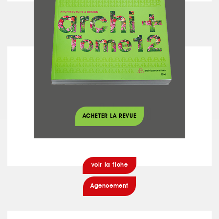
voir la fiche
Carrelage
GABARROCA MENUISERIE
ACHETER LA REVUE
voir la fiche
Agencement