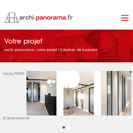
manage_search
Votre projet
archi panorama
/
votre projet
/
Création de bureaux
Cécilia FEBRER
© David Nakache