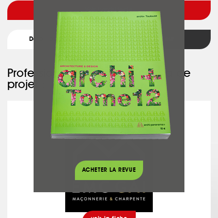
Voir l'architecte
Détail du projet
Retour
Professionnel ayant participé à ce
projet :
EMC
ACHETER LA REVUE