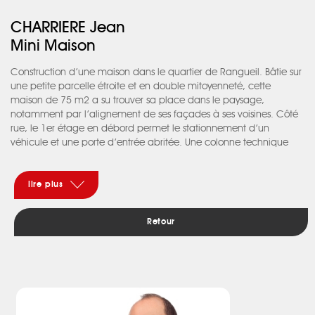
CHARRIERE Jean
Mini Maison
Construction d’une maison dans le quartier de Rangueil. Bâtie sur
une petite parcelle étroite et en double mitoyenneté, cette
maison de 75 m2 a su trouver sa place dans le paysage,
notamment par l’alignement de ses façades à ses voisines. Côté
rue, le 1er étage en débord permet le stationnement d’un
véhicule et une porte d’entrée abritée. Une colonne technique
(buanderie / sanitaires) s’avance en alignement mitoyen. Côté
jardin, l’enchevêtrement des cubes offre une terrasse
partiellement abritée et un double jeu de formes et alignements
lire plus
mitoyens. À l’intérieur, l’escalier et la structure métallique, le
parquet, le béton et les carreaux de ciment donnent tout son
Retour
caractère à cette petite maison.