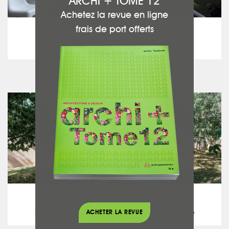
ARCHI + TOME 12
Achetez la revue en ligne
ARCHITECTURES STEPHANE DELIGNY
frais de port offerts
Stéphane DELIGNY
Urbain et libre
voir ce projet
ATELIER D'ARCHITECTURE AZITA ALAEI-YAZDI
Azita ALAEI-YAZDI
ACHETER LA REVUE
Extension et surélévation d’une maison à Toulouse
voir ce projet