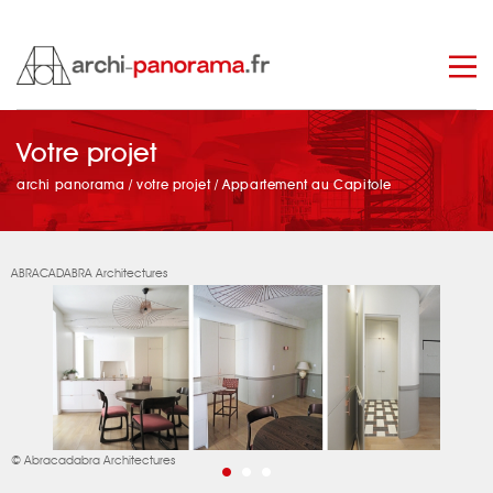
manage_search
Votre projet
archi panorama
/
votre projet
/
Appartement au Capitole
ABRACADABRA Architectures
© Abracadabra Architectures