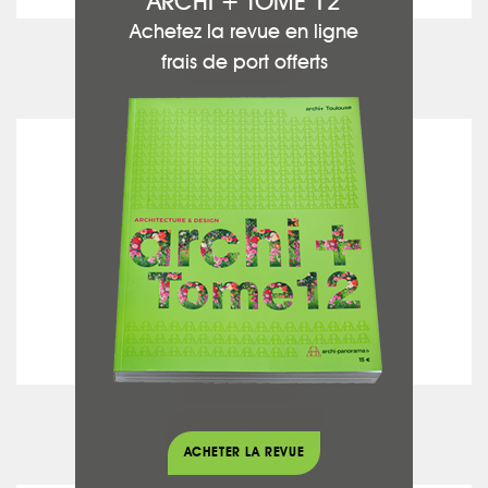
ARCHI + TOME 12
voir la fiche
Achetez la revue en ligne
frais de port offerts
Agencement
MAISON GOMEZ
voir la fiche
Béton ciré - Chaux
ACHETER LA REVUE