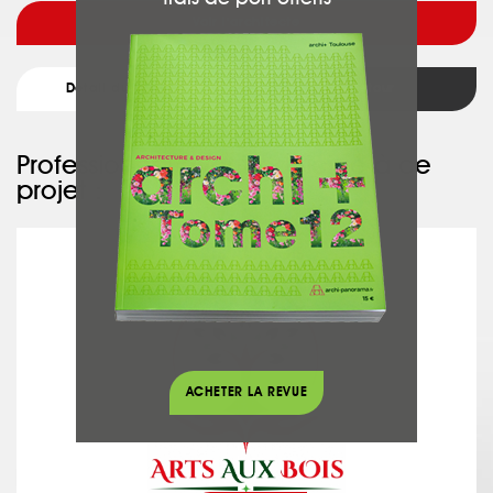
Voir l'architecte
Détail du projet
Retour
Professionnel ayant participé à ce
projet :
ARTS AUX BOIS
ACHETER LA REVUE