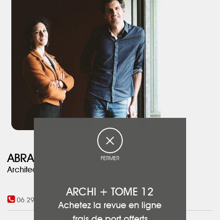
ABRACADABRA ARCHITECTURES
FERMER
Architecte DPLG
ARCHI + TOME 12
06 29 15 63 46
-
06 01 31 85 86
Achetez la revue en ligne
frais de port offerts