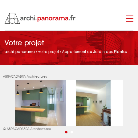
manage_search
Votre projet
archi panorama
/
votre projet
/
Appartement au Jardin des Plantes
ABRACADABRA Architectures
© ABRACADABRA Architectures