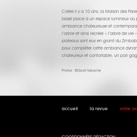
Créée il y a 10 ans, la Maison des Paren
laissé place à un espace lumineux où p
ambiance chaleureuse et contemporaine.
l’arbre et ainsi recréer « l’arbre de v
plateaux sont eux en granit du Zimbabw
pour compléter cette ambiance dynami
chaleureux et confortable, un pari gagn
Photos :
©David Nakache
accueil
la revue
votre pr