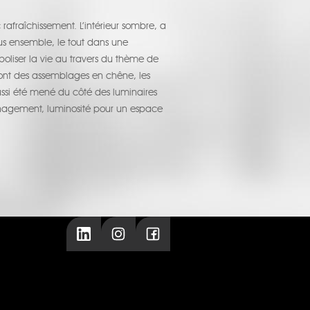
 rafraîchissement. L’intérieur sombre, a
ous ensemble, le tout dans une
boliser la vie au travers du thème de
s sont des assemblages en chêne, les
ussi été mené du côté des luminaires
nagement, luminosité pour un espace