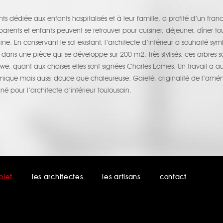
ts dédiée aux enfants hospitalisés et à leur famille, a profité d’un franc
arents et enfants peuvent se retrouver pour cuisiner, déjeuner, dîner t
 En conservant le sol existant, l’architecte d’intérieur a souhaité sym
ie » dans une pièce qui se développe sur 200 m2. Très stylisés, ces arbre
e, quant aux chaises elles sont signées Charles Eames. Un travail a a
que mais aussi douce que chaleureuse. Gaieté, originalité de l’amé
é pour l’architecte d’intérieur toulousain.
ojet
les architectes
les artisans
contact