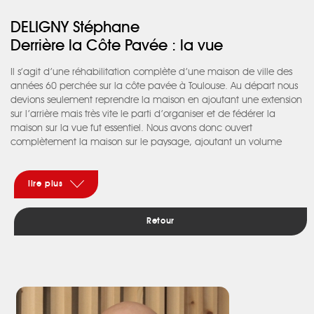
DELIGNY Stéphane
Derrière la Côte Pavée : la vue
Il s’agit d’une réhabilitation complète d’une maison de ville des
années 60 perchée sur la côte pavée à Toulouse. Au départ nous
devions seulement reprendre la maison en ajoutant une extension
sur l’arrière mais très vite le parti d’organiser et de fédérer la
maison sur la vue fut essentiel. Nous avons donc ouvert
complètement la maison sur le paysage, ajoutant un volume
surplombant la pente, encore une terrasse-balcon et une piscine.
L’escalier extérieur fut enveloppé par la façade vitrée et devint
l’escalier de la maison. Au fil des marches, la vue incroyable se
lire plus
dévoile pour progressivement nous accompagner au salon de
l’étage véritable belvédère sur le Lauragais. L‘isolation extérieure
Retour
bardée de tôle ondulée assure une bonne stabilité thermique par
inertie des masses thermiques intérieures. Le mur de l’escalier
ancien devant les baies agit ainsi comme un mur trombe
autochauffant. Manque aujourd’hui les brise-soleil verticaux en
structure métallique sur la façade sud, pour permettre le bon
réglage de ces apports solaires passifs, prévus pour les beaux
jours…