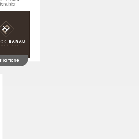
RICK BARAU
enuisier
r la fiche