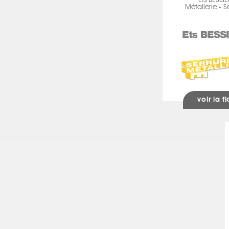
Ets BESSI
Métallerie - S
voir la f