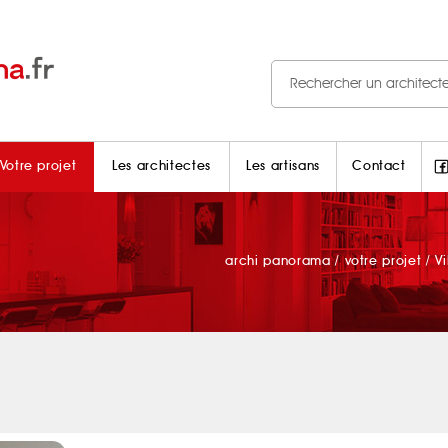
Votre projet
Les architectes
Les artisans
Contact
archi panorama
/
votre projet
/
V