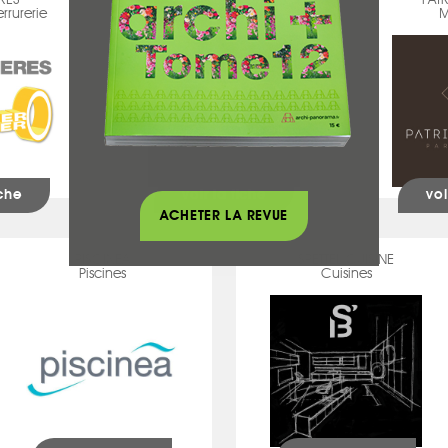
ERES
IMC
PAT
errurerie
Escaliers
M
iche
voir la fiche
voi
ACHETER LA REVUE
PISCINÉA
SPETTEL CUISINE
Piscines
Cuisines