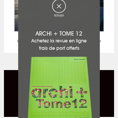
FERMER
ARCHI + TOME 12
Daniel MORICE
Achetez la revue en ligne
Une villa contemporaine aux accents de la région
frais de port offerts
voir ce projet