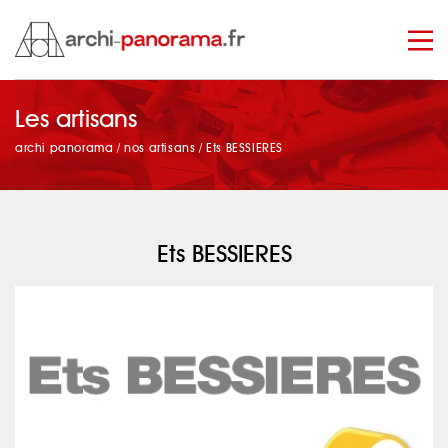
Les artisans
manage_search
archi panorama
/
nos artisans
/
Ets BESSIERES
Ets BESSIERES