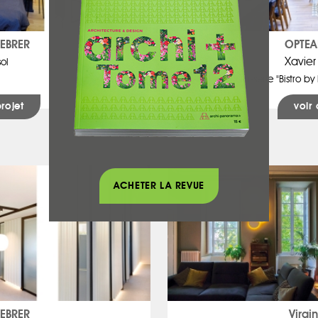
FEBRER
OPTEA
Xavie
ol
Brasserie "Bistro b
projet
voir 
ACHETER LA REVUE
FEBRER
Virgi