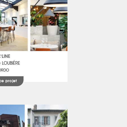
'LINE
e LOUBIÈRE
DRDO
ce projet