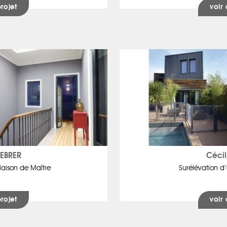
projet
voir 
FEBRER
Cécil
aison de Maître
Surélévation d
projet
voir 