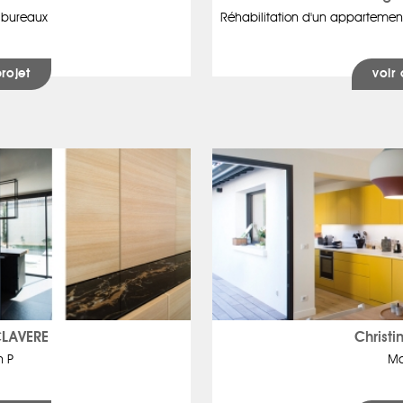
 bureaux
Réhabilitation d'un appartemen
projet
voir 
CLAVERE
Christ
n P
Ma