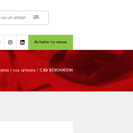
manage_search
Acheter la revue
orama
/
nos artisans
/
C&B RÉNOVATION