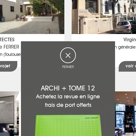
TECTES
Virgi
te FERRER
Restauration générale
n (Toulouse)
projet
voir 
FERMER
ARCHI + TOME 12
Achetez la revue en ligne
frais de port offerts