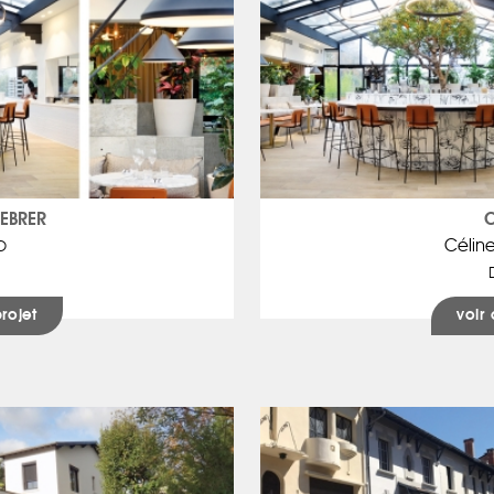
FEBRER
C
Célin
O
projet
voir 