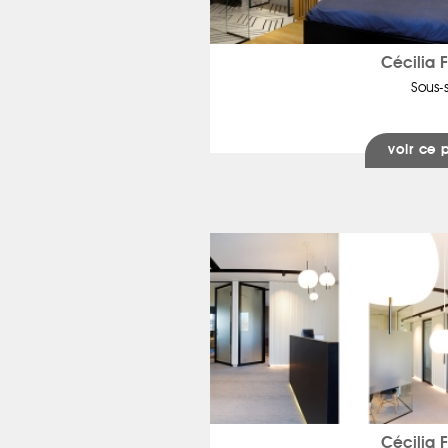
Cécilia 
Sous-s
voir ce 
Cécilia 