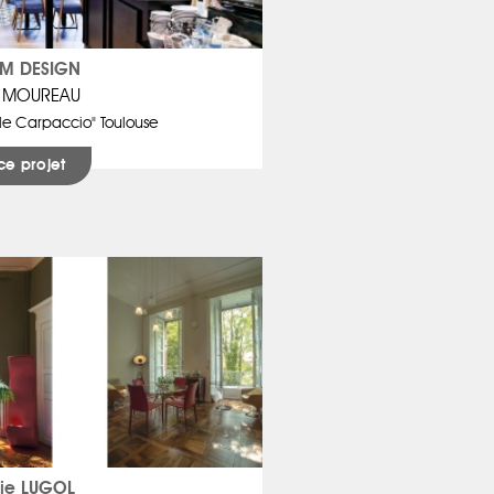
M DESIGN
r MOUREAU
y le Carpaccio" Toulouse
ce projet
nie LUGOL