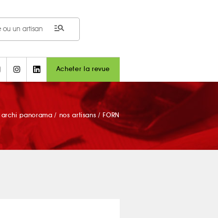
manage_search
Acheter la revue
archi panorama
/
nos artisans
/
FORN