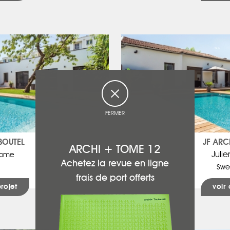
FERMER
BOUTEL
JF ARC
ARCHI + TOME 12
Juli
Home
Achetez la revue en ligne
Swe
frais de port offerts
projet
voir 