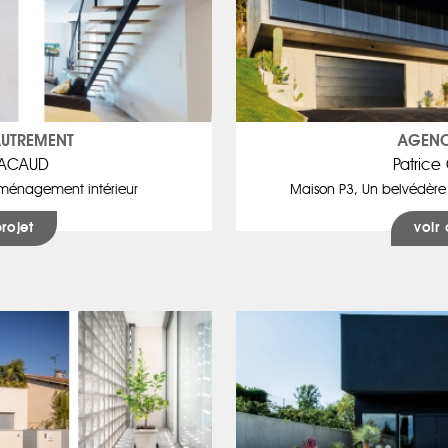
AUTREMENT
AGENC
RACAUD
Patric
ménagement intérieur
Maison P3, Un belvédère 
projet
voir 