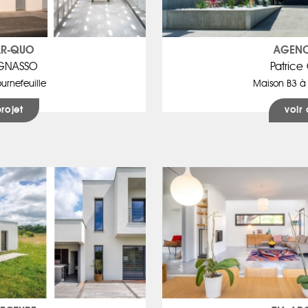
AR-QUO
AGENC
AGNASSO
Patric
urnefeuille
Maison B3 à
projet
voir 