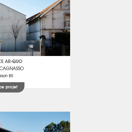
E AR-QUO
e CAGNASSO
ison B5
ce projet