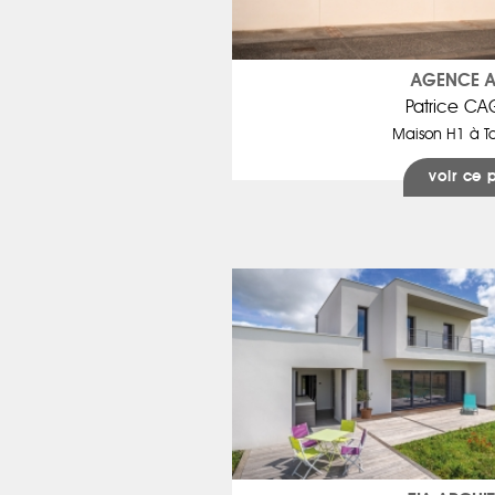
AGENCE 
Patrice C
Maison H1 à To
voir ce 