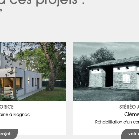
à ces projets :
s
MORICE
STÉRÉO 
Cléme
aine à Blagnac
Réhabilitation d'un co
projet
voir 