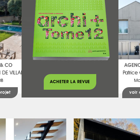
 & CO
AGENC
DE VILLAINE
Patric
DB
Ma
ACHETER LA REVUE
projet
voir 