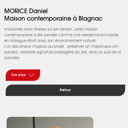
MORICE Daniel
Maison contemporaine à Blagnac
Implantée avec finesse sur son terrain, cette maison
contemporaine a été pensée comme une résidence principale
en dialogue étroit avec son environnement naturel.
L’un des enjeux majeurs du projet : préserver un majestueux pin
parasol, véritable signature paysagère du site, situé au sud de la
parcelle.
Pour protéger son système racinaire, le bâtiment s’adosse
volontairement à la limite séparative ouest. Ce choix
d’implantation permet au pin de jouer pleinement son rôle de
lire plus
filtre naturel, offrant ombre et fraîcheur à la maison tout au long
de la journée.
Retour
Côté ouest, la façade largement vitrée s’ouvre généreusement sur
l’extérieur. Elle est protégée du soleil par le porte-à-faux de
l’étage, qui abrite les chambres et assure un confort thermique
optimal. Au nord, l’entrée est mise en valeur par une verrière
élégamment découpée, prolongée par un auvent protecteur.
À l’intérieur, le hall d’entrée déplafonné accueille un escalier
sculptural, créant une relation visuelle directe entre le rez-de-