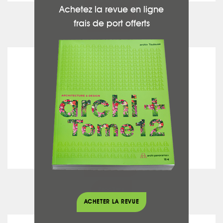
voir la fiche
Achetez la revue en ligne
frais de port offerts
Cheminées
IMC
voir la fiche
Escaliers
ACHETER LA REVUE