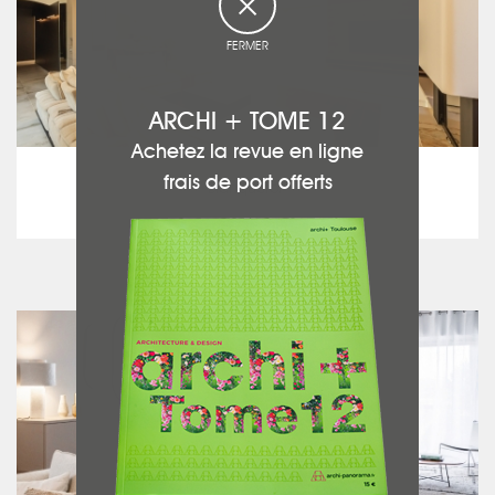
FERMER
ARCHI + TOME 12
Achetez la revue en ligne
Maison traditionnelle
frais de port offerts
Blanquefort
voir le projet