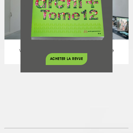
Maison contemporaine
Villa B Une maison “ magazine ” pensée pour vivre
ACHETER LA REVUE
voir le projet