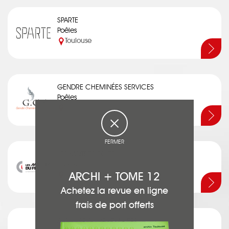
SPARTE
Poêles
Toulouse
GENDRE CHEMINÉES SERVICES
Poêles
Cugnaux
FERMER
LES MAÎTRES DU FEU
Poêles
ARCHI + TOME 12
Montauban
Achetez la revue en ligne
frais de port offerts
ALAIN VIDONI CHEMINEES