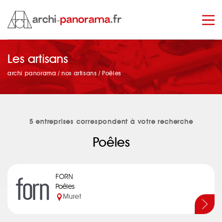
Les artisans
manage_search
archi panorama
/
nos artisans
/
Poêles
5 entreprises correspondent à votre recherche
Poêles
FORN
Poêles
Muret