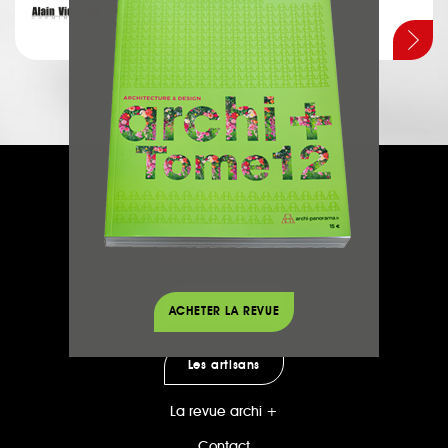
Poêles
Montbrun Lauragais
Accueil
Votre projet
Les architectes
ACHETER LA REVUE
Les artisans
La revue archi +
Contact