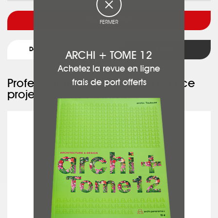
Voir l'architecte
FERMER
Détail du projet
Retour
ARCHI + TOME 12
Achetez la revue en ligne
Professionnels ayant participé à ce
frais de port offerts
projet :
AREXIS FRÈRES