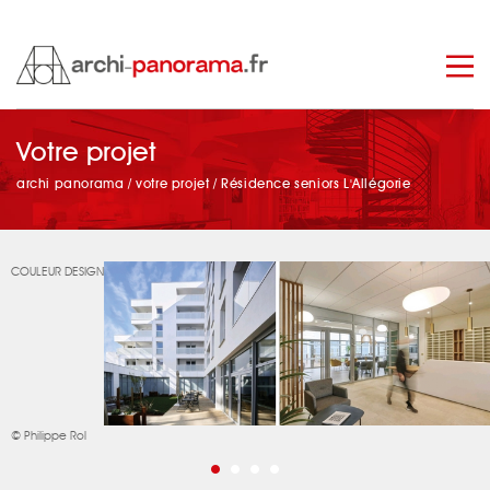
manage_search
Votre projet
archi panorama
/
votre projet
/
Résidence seniors L'Allégorie
COULEUR DESIGN
© Philippe Rol