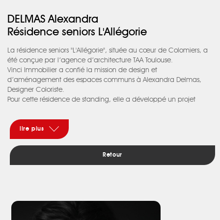
DELMAS Alexandra
Résidence seniors L'Allégorie
La résidence seniors "L'Allégorie", située au cœur de Colomiers, a
été conçue par l’agence d’architecture TAA Toulouse.
Vinci Immobilier a confié la mission de design et
d’aménagement des espaces communs à Alexandra Delmas,
Designer Coloriste.
Pour cette résidence de standing, elle a développé un projet
autour des matériaux naturels en mixant les codes du style Art
Déco au style contemporain décontracté afin de créer un univers
identifiable, lumineux et chaleureux.
lire plus
Dès le sas d’entrée, habillé de bois, on entre dans un espace qui
se réchauffe progressivement par les jeux de matières et de
Retour
couleurs. Le résident est naturellement amené vers le patio, cœur
de la résidence.
Tout le projet, dans sa fonctionnalité comme dans son design est
pensé pour le bien-être de l’usager, pensé pour créer de
véritables espaces d’échange et de rencontre.
Dans le cadre « d’un immeuble, une œuvre », Vinci Immobilier a
fait l’acquisition de l’œuvre Harpe âge du sculpteur Toulousain