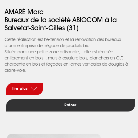
AMARÉ Marc
Bureaux de la société ABIOCOM à la
Salvetat-Saint-Gilles (31)
Cette réalisation est l’extension et la rénovation des bureaux
d’une entreprise de négoce de produits bio.
Située dans une petite zone artisanale, elle est réalisée
entièrement en bois : murs à ossature bois, planchers en CLT,
charpente en bois et façades en lames verticales de douglas à
claire-voie.
L’intérieur s’organise autour d’un hall central en double hauteur
avec un jardin intérieur en pleine terre (et un petit bassin avec des
poissons !) et l’on trouve à l’étage une grande salle de
lire plus
convivialité prolongée par une terrasse à la disposition des
employés de l’entreprise.
Retour