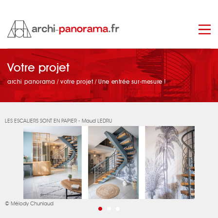
manage_search
Votre projet
archi panorama
/
votre projet
/
Une entrée sur-mesure !
LES ESCALIERS SONT EN PAPIER - Maud LEDRU
© Mélody Chunlaud