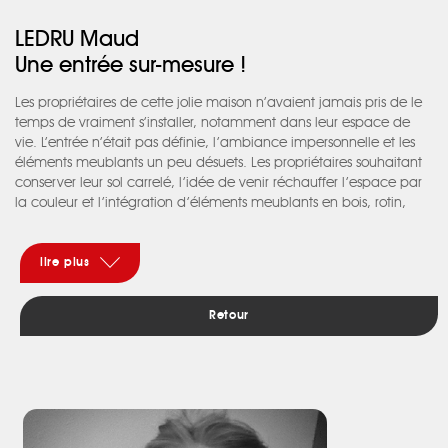
LEDRU Maud
Une entrée sur-mesure !
Les propriétaires de cette jolie maison n’avaient jamais pris de le
temps de vraiment s’installer, notamment dans leur espace de
vie. L’entrée n’était pas définie, l’ambiance impersonnelle et les
éléments meublants un peu désuets. Les propriétaires souhaitant
conserver leur sol carrelé, l’idée de venir réchauffer l’espace par
la couleur et l’intégration d’éléments meublants en bois, rotin,
tissus s’est imposée naturellement.
Le point de départ de la réflexion du projet fut ce meuble
d’entrée multifonction faisant office à la fois de séparation,
lire plus
rangement et bureau d’appoint. Un travail menuisé de grande
qualité a permis de réaliser un magnifique meuble à la forme
Retour
arrondie, surmonté d’une verrière en bois de chataignier.
Aujourd’hui, l’ambiance de cette pièce de vie est à la fois fraîche
et chaleureuse. Le vert des murs, source d’apaisement, fait lien
avec la végétation à l’extérieur. Le meuble d’entrée et le papier
peint noir graphite et blanc ponctuent avec élégance, douceur
et modernité cet espace aux volumes généreux et proportionnés.