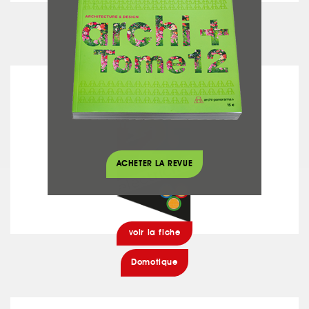
voir la fiche
Photographe Architecture
D2G ÉLECTRICITÉ
ACHETER LA REVUE
voir la fiche
Domotique