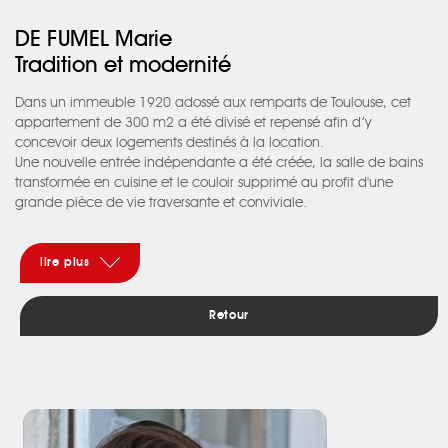
DE FUMEL Marie
Tradition et modernité
Dans un immeuble 1920 adossé aux remparts de Toulouse, cet
appartement de 300 m2 a été divisé et repensé afin d’y
concevoir deux logements destinés à la location.
Une nouvelle entrée indépendante a été créée, la salle de bains
transformée en cuisine et le couloir supprimé au profit d'une
grande pièce de vie traversante et conviviale.
Les caractéristiques marquant l’époque du bâtiment sont
conservées, les portes déposées sont réutilisées, le parquet
décapé et les nouvelles fenêtres reproduites à l’identique des
lire plus
existantes.
L’aménagement, la cuisine et les salles de bain sont traités de
Retour
manière contemporaine pour apporter esthétique et confort au
logement.
L’ameublement est pensé dans le même esprit, le mobilier
d’époque est conservé et complété par des meubles aux lignes
sobres.