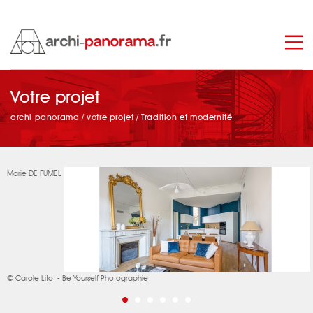
manage_search
Votre projet
archi panorama
/
votre projet
/
Tradition et modernité
Marie DE FUMEL
© Carole Litot - Be Yourself Photographie