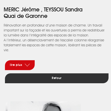
MERIC Jérôme , TEYSSOU Sandra
Quai de Garonne
Rénovation en profondeur d’une maison de charme. Un travail
important sur la façade et les ouvertures a permis de redistribuer
la lumière dans l’intégralité des espaces de la maison.
A l’intérieur, un désenclavement de l'escalier colonne réorganise
totalement les espaces de cette maison, libérant les pièces de
vie.
L’optimisation de ces espaces offre une fluidité et une luminosité
considérables ; véritable continuité avec les extérieurs
extraordinaires de ce lieu.
lire plus
En gommant la frontière entre l'intérieur et l'extérieur, en repensant
totalement les espaces de la maison, c’est une vie "dedans /
Retour
dehors " au quotidien pour les occupants de cette maison.
Ainsi sa grande terrasse et sa piscine constituent une véritable
pièce extérieure et permettent de profiter des agréables bords de
Garonne.