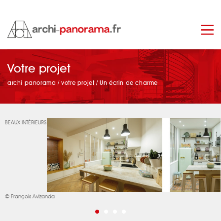
manage_search
Votre projet
archi panorama
/
votre projet
/
Un écrin de charme
BEAUX INTÉRIEURS
© François Avizanda