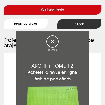
Voir l'architecte
Détail du projet
Retour
Professionnels ayant participé à ce
projet :
FERMER
AQUA ENERGIE CONCEPT
ARCHI + TOME 12
Achetez la revue en ligne
frais de port offerts