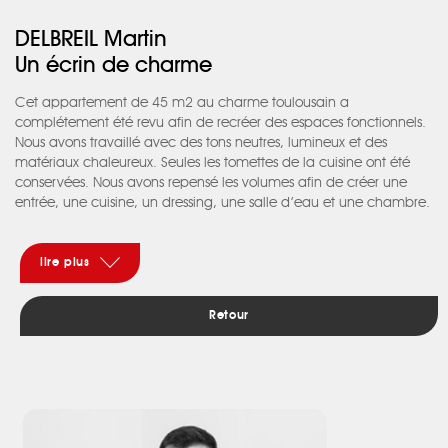
DELBREIL Martin
Un écrin de charme
Cet appartement de 45 m2 au charme toulousain a
complétement été revu afin de recréer des espaces fonctionnels.
Nous avons travaillé avec des tons neutres, lumineux et des
matériaux chaleureux. Seules les tomettes de la cuisine ont été
conservées. Nous avons repensé les volumes afin de créer une
entrée, une cuisine, un dressing, une salle d’eau et une chambre.
Le meuble TV s’étend dans le séjour et permet de s’asseoir et de
poser ses affaires. L’entrée avec sa verrière blanche permet de
séparer la cuisine tout en conservant la luminosité de la pièce
lire plus
principale. Nous avons mis en valeur les briques avec une niche
en bois. Les poutres, ont été conservées pour garder l’authenticité
Retour
du lieu. Pour accentuer ce côté, nous avons choisi un parquet en
bâtons rompus pour le séjour.
Le couloir a totalement été retravaillé pour accueillir un grand
dressing sur-mesure.
Dans la chambre, une tête de lit permet de casser l’angle de la
pièce. Pour la salle d’eau, des carreaux de 120x60 cm, de
couleur clair, permettant d’avoir le moins de joints possibles et de