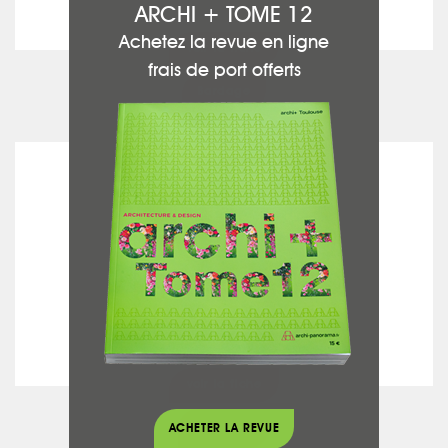
ARCHI + TOME 12
Achetez la revue en ligne
voir la fiche
frais de port offerts
Bardage
CSELEC
voir la fiche
Electricité
ACHETER LA REVUE