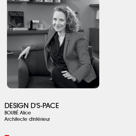
L’espace nuit ayant été recloisonné, la lumière naturelle a envahi
le dégagement desservant chaque pièce grâce à la création
d’une verrière coulissante en métal noir sablé. Elle marque le
point de départ du bureau de la suite parentale. La chambre a
été réduite en profondeur afin de créer une salle d’eau surélevée.
Depuis la douche à l'italienne, une baie vitrée fixe a été créée
afin de laisser passer la lumière naturelle dans la pièce.
DESIGN D'S-PACE
BOUBÉ Alice
Architecte d'intérieur