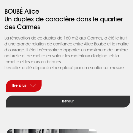
BOUBÉ Alice
Un duplex de caractère dans le quartier
des Carmes
La rénovation de ce duplex de 160 m2 aux Carmes, a été le fruit
d’une grande relation de confiance entre Alice Boubé et le maître
d’ouvrage. Il était nécessaire d’apporter un maximum de lumière
naturelle et de mettre en valeur les matériaux d'origine tels la
tomette et les murs en briques.
L’escalier a été déplacé et remplacé par un escalier sur-mesure
en métal patiné avec une peinture effet rouille et des marches en
verre de 3 cm d’épaisseur.
Dans le séjour, un travail de mise en lumière de la charpente et
lire plus
des murs en briques est apparu comme une évidence. Le
canapé Prado de chez Cinna et le poêle suspendu Stuv 16
Retour
viendront alors magnifier la pièce.
La cuisine a été revisitée avec la pose d’un sol en béton ciré gris
lune, l’agrandissement d’une fenêtre donnant sur les toits de
Toulouse, une table XXL reliée à un îlot central et un mobilier effet
bois revêtu d’un plan de travail en dekton noir.