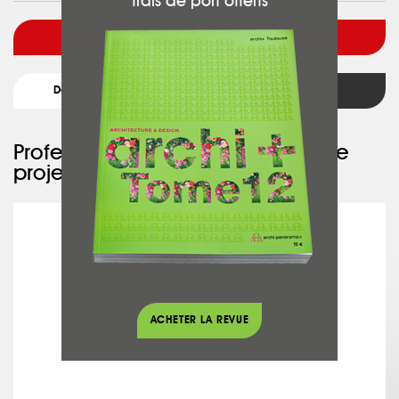
frais de port offerts
Voir l'architecte
Détail du projet
Retour
Professionnel ayant participé à ce
projet :
IJL ELEC
ACHETER LA REVUE