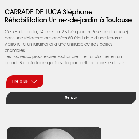
CARRADE DE LUCA Stéphane
Réhabilitation Un rez-de-jardin à Toulouse
Ce rez-de-jardin, T4 de 71 m2 situé quartier Roseraie (Toulouse)
dans une résidence des années 80 était doté d’une terrasse
vieillotte, d’un jardinet et d’une enfilade de trois petites
chambres.
Les nouveaux propriétaires souhaitaient le transformer en un
grand T3 confortable qui fasse la part belle à la pièce de vie.
L’entrée a été marquée par l’ajout d’une verrière qui donne une
vue plongeante sur la cuisine laboratoire ouverte sur le séjour et
dotée d’un grand plan de travail.
lire plus
La terrasse, entièrement fermée et ré-isolée, est devenue une salle
à manger cosy. Equipée d’un mur de rangements, elle est
Retour
organisée comme un bow-window après la création de trois
fenêtres fixes et d’une porte-fenêtre ouvrante sur le jardin. Tous les
ouvrants de l’appartement ont été changés et équipés de volets
roulants.
Côté nuit, des cloisons ont été déplacées pour loger un vaste
dressing communicant avec la chambre parentale et une
buanderie. Grâce à ces transformations astucieuses,