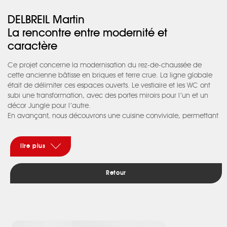
DELBREIL Martin
La rencontre entre modernité et
caractère
Ce projet concerne la modernisation du rez-de-chaussée de
cette ancienne bâtisse en briques et terre crue. La ligne globale
était de délimiter ces espaces ouverts. Le vestiaire et les WC ont
subi une transformation, avec des portes miroirs pour l’un et un
décor Jungle pour l’autre.
En avançant, nous découvrons une cuisine conviviale, permettant
de partager le repas en famille tout en étant centrée sur la
cheminée existante. Dans ce mur de colonnes une porte dérobée
dissimule l’accès à la buanderie. Concernant les matériaux, c’est
lire plus
un jeu entre le noir et blanc avec des tonalités d’orange. Un faux
plafond a été créé pour intégrer la hotte et toujours dans le but
Retour
d’identifier les espaces. Lorsque nous arrivons sur le séjour les
différentes zones sont délimitées par un type d’éclairage et de
mobilier.
Dans la continuité, l’espace bar, sous forme d’alcôve avec sa
cave à vin pour accueillir chaleureusement ses convives. Cet