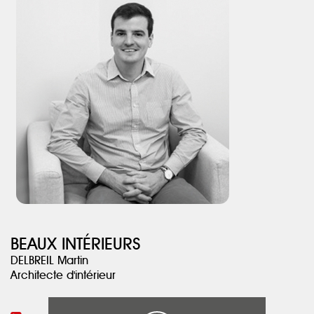
aspect détente est souligné avec l’intégration d’un billard. Notre
sélection de mobilier habille le volume de par sa taille et ses
coloris.
Le salon a été revu, nous avons mis un foyer avec un rack à bois
vertical qui vient sublimer la hauteur. Le meuble TV vient dans la
continuité de la cheminée apportant ainsi un grand linéaire de
rangements. Le sol a été carrelé avec un grand format, en 120
cm dans des tons beiges pour unifier l’ensemble.
BEAUX INTÉRIEURS
DELBREIL Martin
Architecte d'intérieur