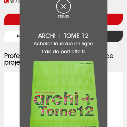
05 32 74 05 55
FERMER
Voir l'architecte
ARCHI + TOME 12
Détail du projet
Retour
Achetez la revue en ligne
frais de port offerts
Professionnels ayant participé à ce
projet :
GENDRE CHEMINÉES SERVICES