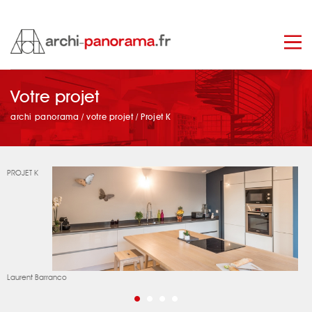
manage_search
Votre projet
archi panorama
/
votre projet
/
Projet K
PROJET K
Laurent Barranco