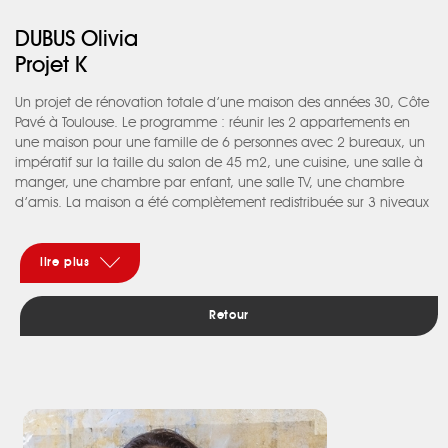
DUBUS Olivia
Projet K
Un projet de rénovation totale d’une maison des années 30, Côte
Pavé à Toulouse. Le programme : réunir les 2 appartements en
une maison pour une famille de 6 personnes avec 2 bureaux, un
impératif sur la taille du salon de 45 m2, une cuisine, une salle à
manger, une chambre par enfant, une salle TV, une chambre
d’amis. La maison a été complètement redistribuée sur 3 niveaux
et une extension pour la cuisine à été créée. L’enjeu se situe au
rdc. L’entrée devenant le noyau de la maison tant au niveau de
la distribution des pièces que sur le projet architectural. En
lire plus
entrant, le souhait était de pouvoir deviner, à travers le salon, le
jardin. Tout devait s’articuler autour de cette idée. Mais la très
Retour
belle hauteur sous plafond qu’offre cette maison contraint à un
imposant escalier. L’idée a été de créer une surélévation de
plancher de 2 marches uniquement côté rue afin de réduire son
emprise au sol. Celui-ci a été entièrement dessiné en métal,
intégré à une verrière pour plus de légèreté et permettre la
perspective jusqu’au jardin. Ce jeu de marches rajoutées à
l’intérieur en cascade et à l’extérieur, le jeu de transparence de la