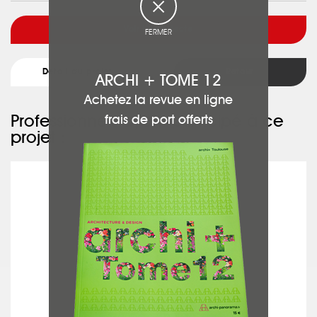
Voir l'architecte
FERMER
Détail du projet
Retour
ARCHI + TOME 12
Achetez la revue en ligne
Professionnels ayant participé à ce
frais de port offerts
projet :
ADECOTHERM