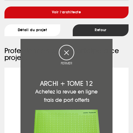
Voir l'architecte
Détail du projet
Retour
Professionnels ayant participé à ce
projet :
FERMER
GENDRE CHEMINÉES SERVICES
ARCHI + TOME 12
Achetez la revue en ligne
frais de port offerts