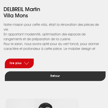
DELBREIL Martin
Villa Mons
Notre mission pour cette villa, était la rénovation des pièces de
vie.
En apportant modernité, optimisation des espaces de
rangements et de préparation de la cuisine.
Pour le salon, nous avons opté pour du vert foncé, pour donner
caractère et profondeur à cette pièce. Le mobilier design et
épuré, complète par ses matériaux et ses courbes ce bel espace
de vie. Les sols entièrement changés, avec du carrelage effet bois
côté salon et effet marbre dans la cuisine, apportent clarté,
lire plus
modernité et praticité.
La cuisine est travaillée dans la longueur.
Retour
D’un côté un grand plan de travail, des rangements bas et un
module de séparation en bout pour une meilleure transition avec
la salle à manger. En face, nous y retrouvons 3 grandes colonnes,
réfrigérateur intégré pour l’une, éléments de cuisson pour l’autre
et du rangement pour la dernière.
Nous avons profité de la profondeur de ces caissons pour créer
une niche, accueillant un espace repas, mise en valeur par cette