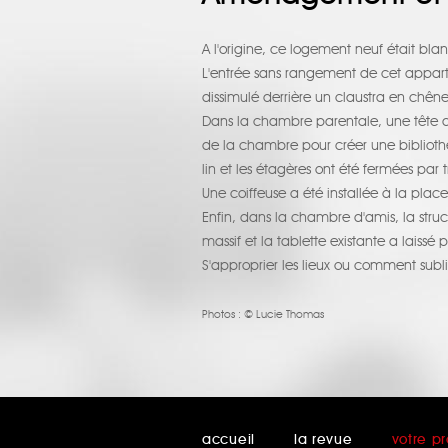
A l'origine, ce logement neuf était bla
L'entrée sans rangement de cet appar
dissimulé derrière un claustra en chêne
Dans la chambre parentale, une tête d
de la chambre pour créer une bibliothè
lin et les étagères ont été fermées par
Une coiffeuse a été installée à la plac
Enfin, dans la chambre d'amis, la str
massif et la tablette existante a lais
S'approprier les lieux ou comment sub
Photos :
© Lucie Thomas
accueil
la revue
votre pr