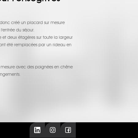
 donc créé un placard sur mesure
l'entrée du séjour.
et deux étagères sur toute la largeur
s ont été remplacées par un rideau en
ur mesure avec des poignées en chêne
rangements.