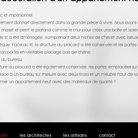
nc et impersonnel.
tement donnait directement dans la grande pièce à vivre. Nous avons
 massif et peint le plafond comme le mur pour créer une boîte et isoler 
e lit a été aménagée, comprenant deux niches de chevet avec liseuse 
que. Face au lit, la structure du placard a été conservée et les porte
 trois portes en véritable placage bois de chêne.
e du bureau.
ucture du placard a été également conservée, les portes remplacées s
sé place à un bureau sur mesure avec deux tiroirs et un meuble haut de 
limer un appartement neuf avec des matériaux de qualité ?
ojet
les architectes
les artisans
contact