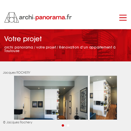
Votre projet
manage_search
archi panorama
/
votre projet
/
Rénovation d’un appartement à
Toulouse
Jacques ROCHERY
© Jacques Rochery