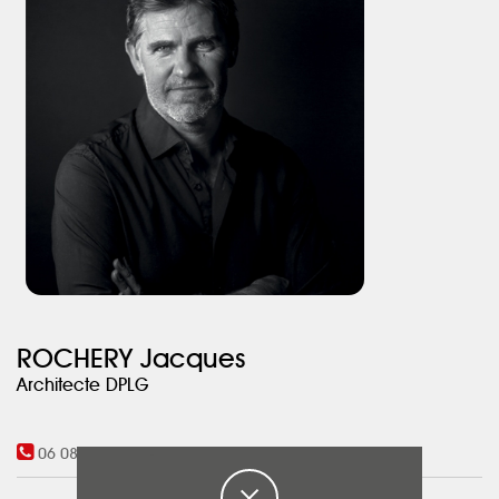
récupération d’une vielle porte.
La jonction de toutes les pièces se fait visuellement par la
bibliothèque, mise en valeur par la volumétrie du faux plafond
rabaissé d’un doux vert, marquant l’entrée et le couloir.
ROCHERY Jacques
Architecte DPLG
06 08 78 47 96
-
05 61 43 08 75