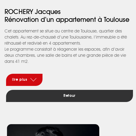
ROCHERY Jacques
Rénovation d’un appartement à Toulouse
Cet appartement se situe au centre de Toulouse, quartier des
chalets. Au rez-de-chaussé d’une Toulousaine, l’immeuble a été
réhaussé et redivisé en 4 appartements.
Le programme consistait à réagencer les espaces, afin d’avoir
deux chambres, une salle de bains et une grande pièce de vie
dans 41 m2.
Le parti pris fut de réaliser des rangements sur mesure, afin de
laisser libre le plus de surface possible.
Dans la chambre parentale, le dressing intégré au mur sur toute
lire plus
sa hauteur disparait, toutes les étagères sont pensées pour poser
les objets et livres désirés, et ainsi pouvoir projeter des films sur le
Retour
mur libre.
Dans la chambre d’enfant la hauteur sous plafond à permis de
réaliser un lit mezzanine intégrant des rangements et un bureau
en partie basse.
La salle de bains comprend un meuble dressing, afi n d’optimiser
la cuisine et profiter d’un long plan de travail tout en ayant du
rangement. Un petit clin d’oeil pour le placard à vaisselle, avec la