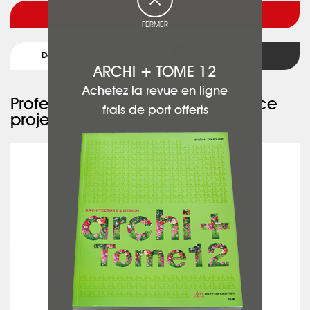
Voir l'architecte
FERMER
Détail du projet
Retour
ARCHI + TOME 12
Achetez la revue en ligne
Professionnels ayant participé à ce
frais de port offerts
projet :
ARG CONCEPT