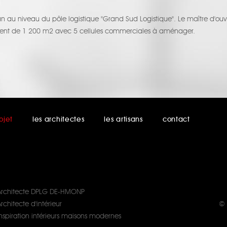
an au niveau du pôle logistique "Grand Sud Logistique". Le maître d
iment de 1 200 m2 avec 5 cellules commerciales à aménager.
ojet
les architectes
les artisans
contact
Architecte DPLG DE-HMONP
rchitecte d'intérieur
© 
Inspiration intérieurs maisons modernes