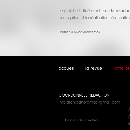
Le projet est situé proche de Montaub
conception et la réalisation d'un bât
Photos :
© Silvéa Architectes
accueil
la revue
votre pr
COORDONNÉES RÉDACTION
info.archipanorama@gmail.com
A
Gestion des cookies