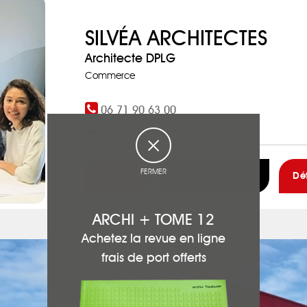
SILVÉA ARCHITECTES
Architecte DPLG
Commerce
06 71 90 63 00
contact@silvea-architecte.fr
FERMER
contact
retour
Dé
ARCHI + TOME 12
Achetez la revue en ligne
frais de port offerts