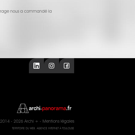
'ouvrage nous a commandé la
2014 - 2026
Archi +
-
Mentions légales
TERRITOIRE DU WEB, AGENCE INTERNET À TOULOUSE